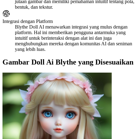
jutaan gambar dan memiliki pemahaman intuitif tentang pola,
bentuk, dan tekstur.
Integrasi dengan Platform
Blythe Doll AI menawarkan integrasi yang mulus dengan
platform. Hal ini memberikan pengguna antarmuka yang
intuitif untuk berinteraksi dengan alat ini dan juga
menghubungkan mereka dengan komunitas AI dan seniman
yang lebih luas.
Gambar Doll Ai Blythe yang Disesuaikan