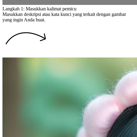
Langkah 1: Masukkan kalimat pemicu
Masukkan deskripsi atau kata kunci yang terkait dengan gambar
yang ingin Anda buat.