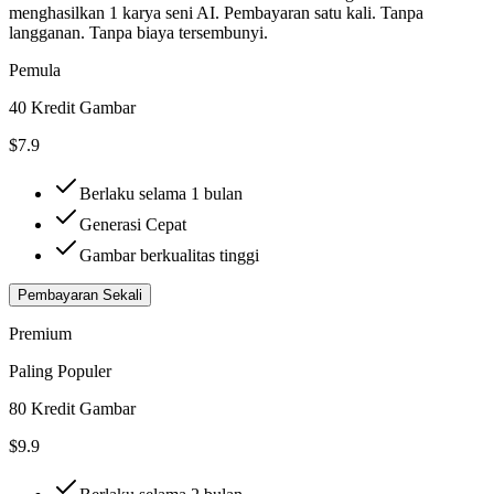
menghasilkan 1 karya seni AI. Pembayaran satu kali. Tanpa
langganan. Tanpa biaya tersembunyi.
Pemula
40 Kredit Gambar
$7.9
Berlaku selama 1 bulan
Generasi Cepat
Gambar berkualitas tinggi
Pembayaran Sekali
Premium
Paling Populer
80 Kredit Gambar
$9.9