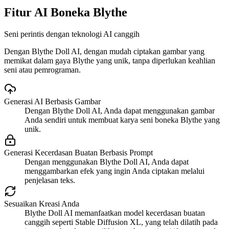
Fitur AI Boneka Blythe
Seni perintis dengan teknologi AI canggih
Dengan Blythe Doll AI, dengan mudah ciptakan gambar yang
memikat dalam gaya Blythe yang unik, tanpa diperlukan keahlian
seni atau pemrograman.
Generasi AI Berbasis Gambar
Dengan Blythe Doll AI, Anda dapat menggunakan gambar
Anda sendiri untuk membuat karya seni boneka Blythe yang
unik.
Generasi Kecerdasan Buatan Berbasis Prompt
Dengan menggunakan Blythe Doll AI, Anda dapat
menggambarkan efek yang ingin Anda ciptakan melalui
penjelasan teks.
Sesuaikan Kreasi Anda
Blythe Doll AI memanfaatkan model kecerdasan buatan
canggih seperti Stable Diffusion XL, yang telah dilatih pada