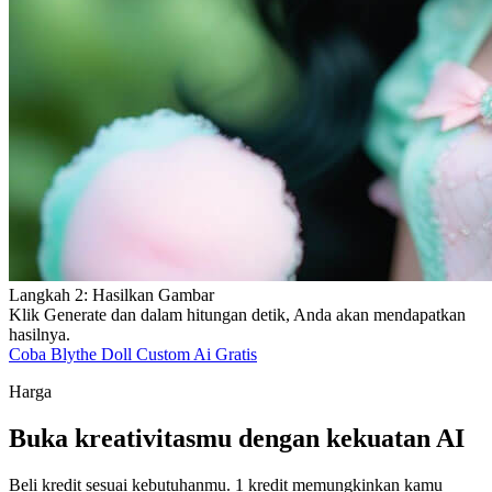
Langkah 2: Hasilkan Gambar
Klik Generate dan dalam hitungan detik, Anda akan mendapatkan
hasilnya.
Coba Blythe Doll Custom Ai Gratis
Harga
Buka kreativitasmu dengan kekuatan AI
Beli kredit sesuai kebutuhanmu. 1 kredit memungkinkan kamu